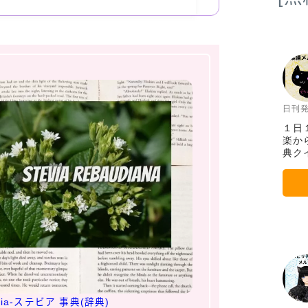
日刊
１日
楽か
典ク
ia-ステビア 事典(辞典)