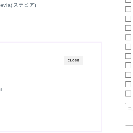
tevia(ステビア)
FAQ
INQUIRY
SITE MAP
CLOSE
il