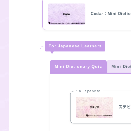
Cedar：Mini Dict
For Japanese Learners
Mini Dictionary Quiz
Mini Dic
“in Japanese
ステ