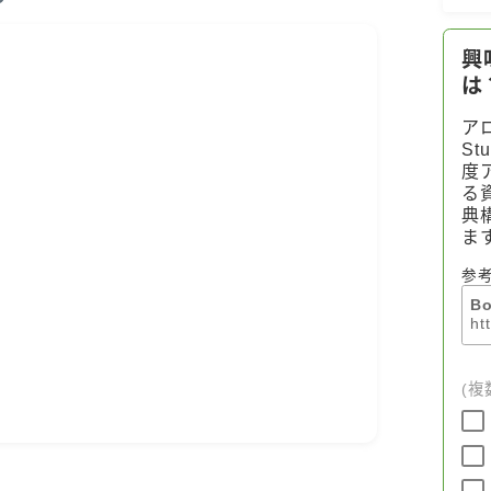
Notice
公式 website『Botanical Study』
LINKS
PROFILE
Recommended Products & Reviews
Aroma Herb Diagnosis
Aromatherapy Herb Survey
WordPressブログの始め方【総合目
次】