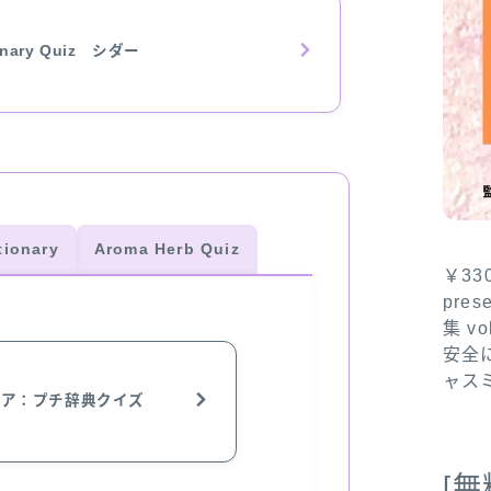
ionary Quiz シダー
tionary
Aroma Herb Quiz
￥3
pre
集 v
安全
ャス
ビア：プチ辞典クイズ
[