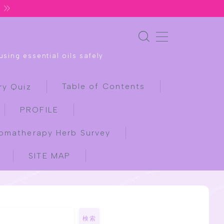
sing essential oils safely
Table of Contents
ry Quiz
PROFILE
omatherapy Herb Survey
SITE MAP
検索