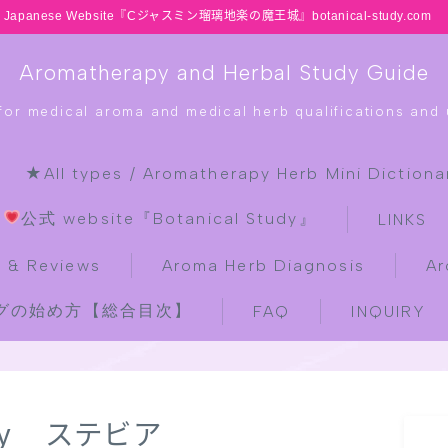
Japanese Website『Cジャスミン瑠璃地楽の魔王城』botanical-study.com
Aromatherapy and Herbal Study Guide
 for medical aroma and medical herb qualifications and u
★All types / Aromatherapy Herb Mini Dictiona
HOME
公式 website『Botanical Study』
LINKS
latest-updates
 & Reviews
Aroma Herb Diagnosis
Ar
ブログの始め方【総合目次】
FAQ
INQUIRY
★All types / Aromatherapy Herb
Mini Dictionary Quiz
Table of Contents
nary ステビア