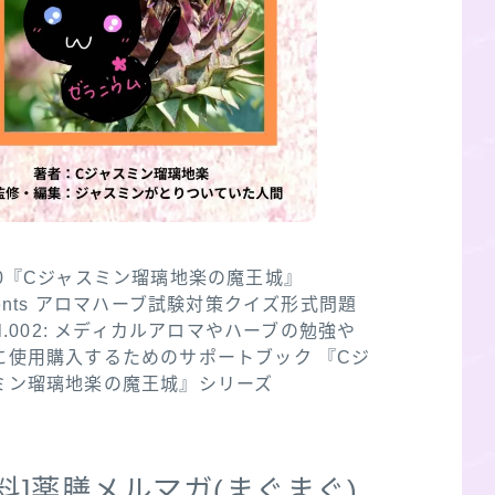
30『Cジャスミン瑠璃地楽の魔王城』
sents アロマハーブ試験対策クイズ形式問題
ol.002: メディカルアロマやハーブの勉強や
に使用購入するためのサポートブック 『Cジ
ミン瑠璃地楽の魔王城』シリーズ
無料]薬膳メルマガ(まぐまぐ)