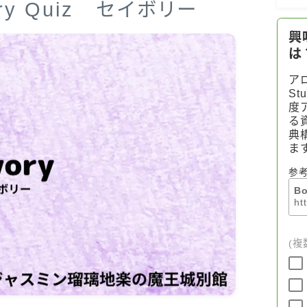
Notice
onary Quiz セイボリー
公式 website『Botanical Study』
LINKS
PROFILE
Recommended Products & Reviews
Aroma Herb Diagnosis
Aromatherapy Herb Survey
WordPressブログの始め方【総合目
次】