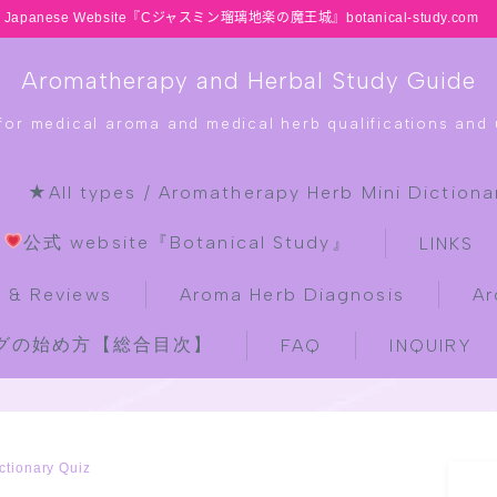
Japanese Website『Cジャスミン瑠璃地楽の魔王城』botanical-study.com
Aromatherapy and Herbal Study Guide
 for medical aroma and medical herb qualifications and u
★All types / Aromatherapy Herb Mini Dictiona
HOME
公式 website『Botanical Study』
LINKS
latest-updates
 & Reviews
Aroma Herb Diagnosis
Ar
ブログの始め方【総合目次】
FAQ
INQUIRY
★All types / Aromatherapy Herb
Mini Dictionary Quiz
Table of Contents
ctionary Quiz