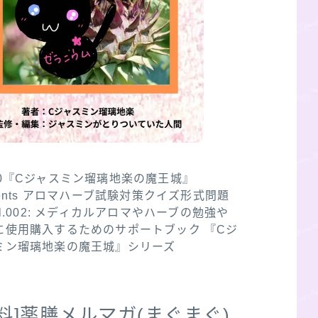
30『Cジャスミン瑠璃地楽の魔王城』
sents アロマハーブ試験対策クイズ形式問題
ol.002: メディカルアロマやハーブの勉強や
に使用購入するためのサポートブック 『Cジ
ミン瑠璃地楽の魔王城』シリーズ
無料]薬膳メルマガ(まぐまぐ)