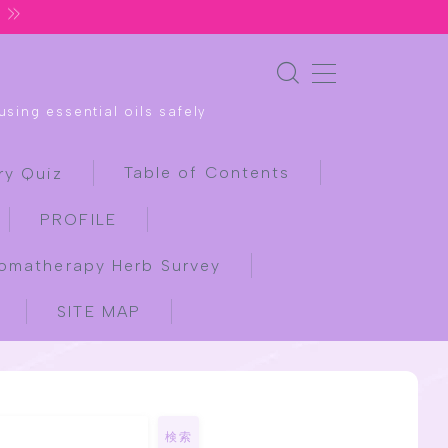
sing essential oils safely
Table of Contents
ry Quiz
PROFILE
omatherapy Herb Survey
SITE MAP
検索