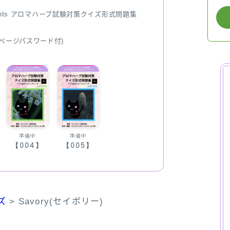
ents アロマハーブ試験対策クイズ形式問題集
ページパスワード付)
準備中
準備中
【004】
【005】
ズ
>
Savory(セイボリー)