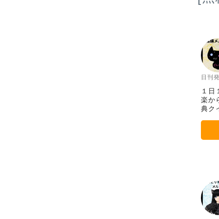
日刊
１日
楽か
典ク