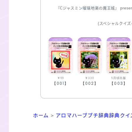
『Cジャスミン瑠璃地楽の魔王城』 pres
(スペシャルクイズ
￥99
￥330
5月頃出版
【001】
【002】
【003】
ホーム
>
アロマハーブプチ辞典辞典クイ