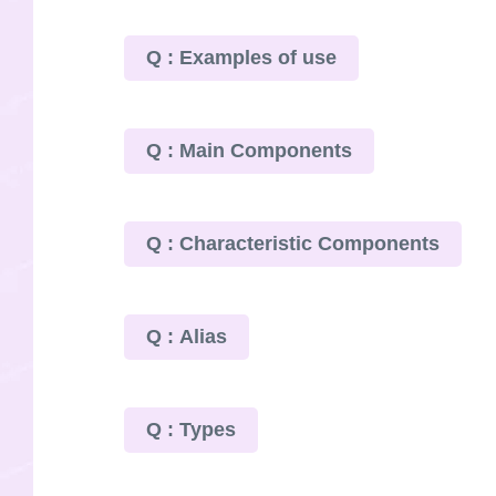
Q : Examples of use
Q : Main Components
Q : Characteristic Components
Q : Alias
Q : Types