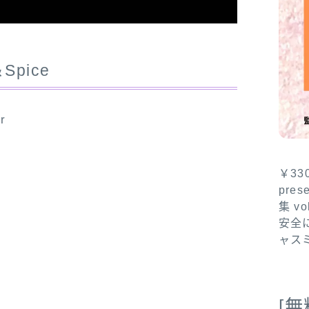
＆Spice
r
￥3
pre
集 v
安全
ャス
[